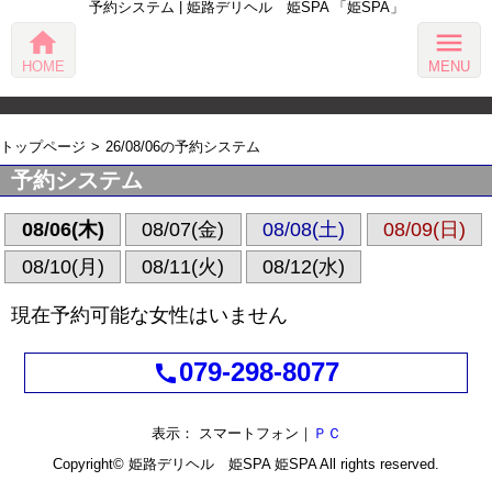
予約システム | 姫路デリヘル 姫SPA 「姫SPA」
home
menu
HOME
MENU
トップページ
26/08/06の予約システム
予約システム
08/06(木)
08/07(金)
08/08(土)
08/09(日)
08/10(月)
08/11(火)
08/12(水)
現在予約可能な女性はいません
079-298-8077
call
表示： スマートフォン｜
ＰＣ
Copyright© 姫路デリヘル 姫SPA
姫SPA
All rights reserved.